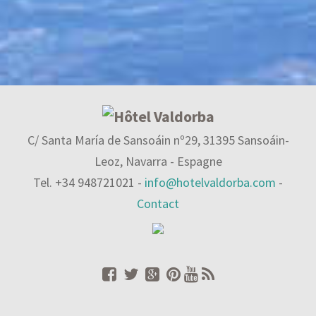
Culture
,
Lieux
,
Roman
,
Valdorba
C/ Santa María de Sansoáin nº29, 31395 Sansoáin-
Leoz, Navarra - Espagne
Tel. +34 948721021 -
info@hotelvaldorba.com
-
Contact