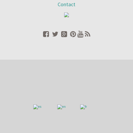
Contact
HÔTEL VALDORBA
. © Tous les droits sont réservés.
Home
/
Contact
/
Réservations
/
Newsletter
/
Gestion de
l’environnement
/
Carte du site
/
Mentions Légales
/
Cookies
/
Politique de Confidentialité
Español
English
Français
Ce site utilise ses propres et les cookies tiers, d'exploiter, de
maintenir la session et personnaliser l'expérience utilisateur
et d'obtenir des statistiques d'utilisation d'Internet
anonymes. Pour plus d'informations sur les cookies utilisés